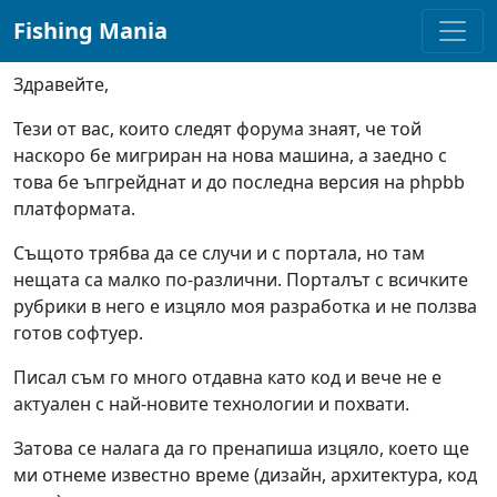
navigation here
Fishing Mania
Здравейте,
Тези от вас, които следят форума знаят, че той
наскоро бе мигриран на нова машина, а заедно с
това бе ъпгрейднат и до последна версия на phpbb
платформата.
Същото трябва да се случи и с портала, но там
нещата са малко по-различни. Порталът с всичките
рубрики в него е изцяло моя разработка и не ползва
готов софтуер.
Писал съм го много отдавна като код и вече не е
актуален с най-новите технологии и похвати.
Затова се налага да го пренапиша изцяло, което ще
ми отнеме известно време (дизайн, архитектура, код