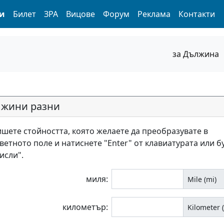
и
Билет
ЗРА
Вицове
Форум
Реклама
Контакти
за Дължина
жини разни
шете стойността, която желаете да преобразувате в
ветното поле и натиснете "Enter" от клавиатурата или б
исли".
миля:
Mile (mi)
километър:
Kilometer 