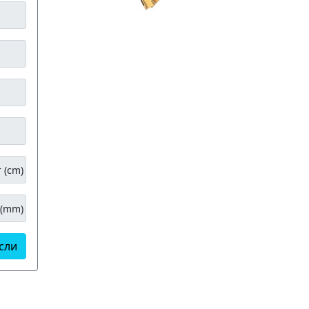
 (cm)
 (mm)
сли