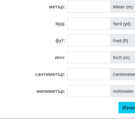
метър:
Meter (m)
ярд:
Yard (yd)
фут:
Foot (ft)
инч:
Inch (in)
сантиметър:
Centimeter
милиметър:
millimeter
Изчи