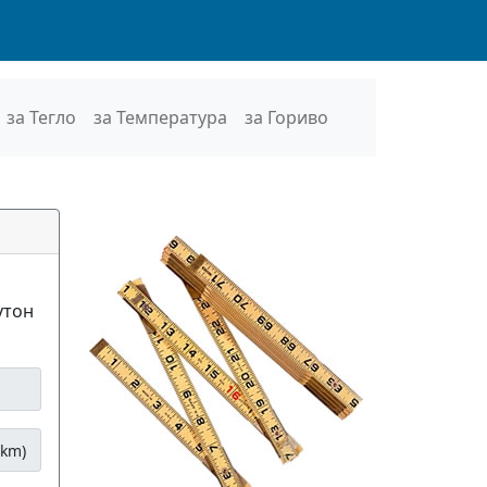
за Тегло
за Температура
за Гориво
утон
(km)