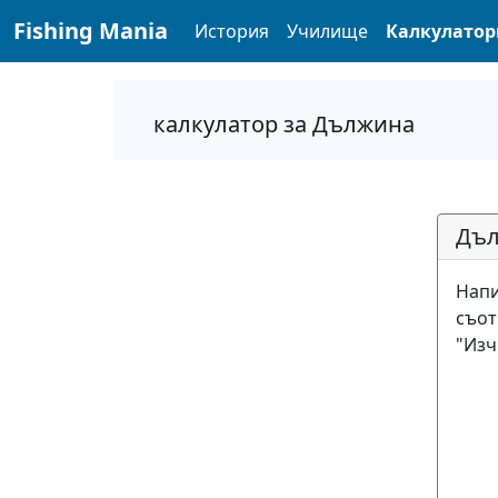
navigation here
Fishing Mania
История
Училище
Калкулатор
калкулатор за Дължина
Дъл
Напи
съот
"Изч